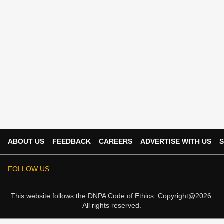
ABOUT US
FEEDBACK
CAREERS
ADVERTISE WITH US
S
FOLLOW US
This website follows the
DNPA Code of Ethics.
Copyright@2026.
All rights reserved.