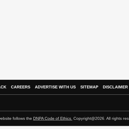
ACK
CAREERS
ADVERTISE WITH US
SITEMAP
DISCLAIMER
ebsite follows the
DNPA Code of Ethics.
Copyright@2026. All rights res