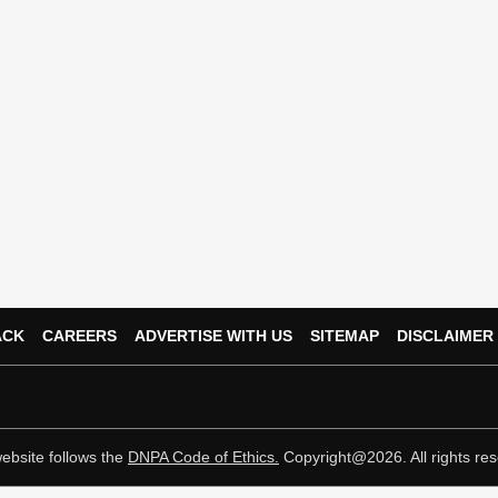
ACK
CAREERS
ADVERTISE WITH US
SITEMAP
DISCLAIMER
ebsite follows the
DNPA Code of Ethics.
Copyright@2026. All rights res