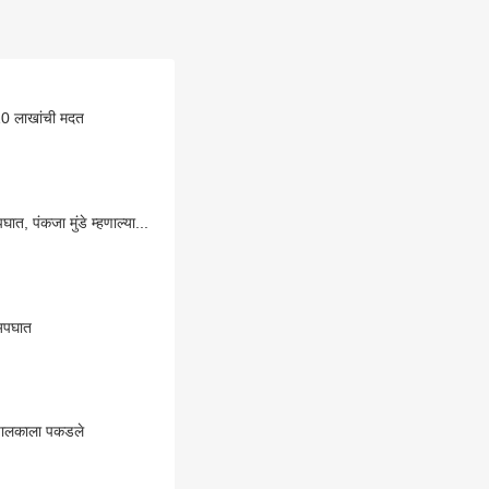
े 10 लाखांची मदत
ात, पंकजा मुंडे म्हणाल्या...
 अपघात
ी चालकाला पकडले