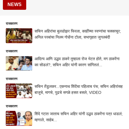
NEWS
राजकारण
सचिन अहिरांचा बुलडोझर फिरला, काहींच्या स्वप्नांचा चक्काचूर;
अनिल परबांचा निलम गोऱ्हेंना टोला, सभागृहात जुगलबंदी
राजकारण
आदित्य आणि उद्धव ठाकरे तुम्हाला रोज भेटत होते, मग ठाकरेंना
का सोडलं?, सचिन अहिर यांनी कारण सांगितलं...
राजकारण
सचिन तेंडुलकर...एकनाथ शिंदेंचा पहिलाच पंच; सचिन अहिरांसह
बाजूचे, मागचे, पुढचे सगळे हसत बसले, VIDEO
राजकारण
शिंदे गटात जाताच सचिन अहिर यांनी उद्धव ठाकरेंना पत्र धाडलं;
म्हणाले, साहेब...