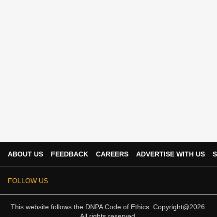
ABOUT US
FEEDBACK
CAREERS
ADVERTISE WITH US
S
FOLLOW US
This website follows the
DNPA Code of Ethics.
Copyright@2026.
All rights reserved.