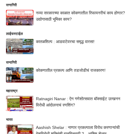
रत्नागिरी
नव्या सरकारच्या काळात कोकणातील रिफायनरीचं काय होणार?
उद्योगासाठी भूमिका काय?
लाईफस्टाईल
कातळशिल्प : आडवाटेवरचा समृद्ध वारसा!
रत्नागिरी
कोकणातील प्रकल्प आणि तडजोडीचं राजकारण!
महाराष्ट्र
Ratnagiri Nanar : ऐन गणेशोत्सवात बॉक्साईट उत्खनन
विरोधी आंदोलनाचं रणशिंग?
भारत
Aashish Shelar : नाणार प्रकल्पाला विरोध करणाऱ्यांची
देशविरोधी शक्तिंशी हातमिळवणी ? - आशिष शेलार