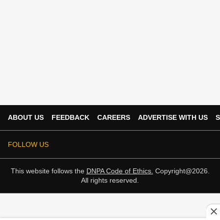
ABOUT US
FEEDBACK
CAREERS
ADVERTISE WITH US
S
FOLLOW US
This website follows the
DNPA Code of Ethics.
Copyright@2026.
All rights reserved.