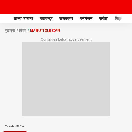
ताज्या बातम्या
महाराष्ट्र
राजकारण
मनोरंजन
क्रीडा
बिझनेस
मुख्यपृष्ठ
विषय
MARUTI XL6 CAR
Continues below advertisement
Maruti Xl6 Car