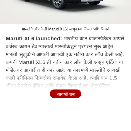
मारूतीने लाँच केली Maruti XL6; जाणून घ्या किंमत आणि फिचर्स
Maruti XL6 launched:
भारतीय कार बाजारपेठेवर आपले
वर्चस्व कायम ठेवण्यासाठी मारुतीकडून प्रयत्न सुरू आहेत.
मारुती-सुझुकीने आपली आणखी एक नवीन कार लाँच केली आहे.
कंपनी Maruti XL6 ही नवीन कार लाँच केली असून एर्टिगा या
मॉडेलवर आधारीत ही कार आहे. या कारमध्ये मारूतीने आणखी
काही प्रीमियम फिचर्सचा समावेश केला आहे. त्याशिवाय 1.5
लीटर पेट्रोल इंजिन आणि पॅडल शिफ्टर्ससह ऑटोमॅटिक
गिअरबॉक्सचा समावेश करण्यात आला आहे. त्याशिवाय या नव्या
आणखी वाचा
कारमध्ये सुरक्षितेवर अधिक भर देण्यात आली आहे. कारची
किंमत 11.29 लाखांपासून आहे.
Maruti XL6 या कारचा लूक स्टाइलिश आहे. या कारमध्ये
नव्या स्विफ्टप्रमाणे क्रोमबार आहे. फ्रंट बंपरदेखील एसयुव्ही