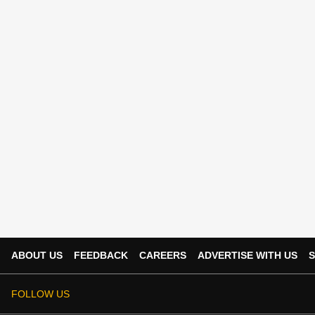
ABOUT US
FEEDBACK
CAREERS
ADVERTISE WITH US
S
FOLLOW US