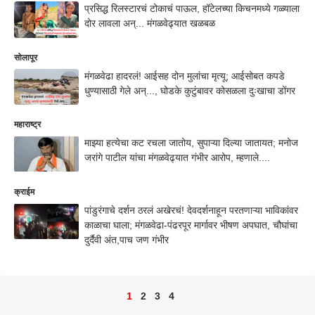
प्रसिद्ध रिलस्टारचं टोकाचं पाऊल, हॉटेलच्या किचनमध्ये गळ्याला
दोर लावला अन्... मंगळवेढ्यात खळबळ
सोलापूर
मंगळवेढा हादरलं! आईसह दोन मुलांचा मृत्यू; आईसोबत कपडे
धुण्यासाठी गेले अन्..., घोडके कुटुंबावर कोसळला दुःखाचा डोंगर
महाराष्ट्र
माझ्या हत्येचा कट रचला जातोय, सुपाऱ्या दिल्या जातायत; मनोज
जरांगे पाटील यांचा मंगळवेढ्यात गंभीर आरोप, म्हणाले....
क्राईम
पांडुरंगाचे दर्शन ठरलं अखेरचं! देवदर्शनाहून परतणाऱ्या भाविकांवर
काळाचा घाला; मंगळवेढा-पंढरपूर मार्गावर भीषण अपघात, चौघांचा
दुर्दैवी अंत,पाच जण गंभीर
1
2
3
4