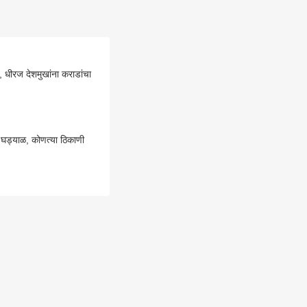
ा, धीरज देशमुखांना कराडांचा
त घड्याळ, कोणत्या ठिकाणी