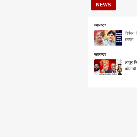
NEWS
महाराष्ट्र
दिवंगत 
धक्का
महाराष्ट्र
लातूर ज
कोणाची 