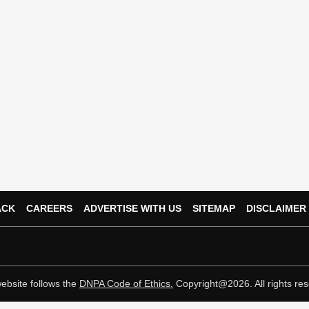
ACK
CAREERS
ADVERTISE WITH US
SITEMAP
DISCLAIMER
ebsite follows the
DNPA Code of Ethics.
Copyright@2026. All rights res