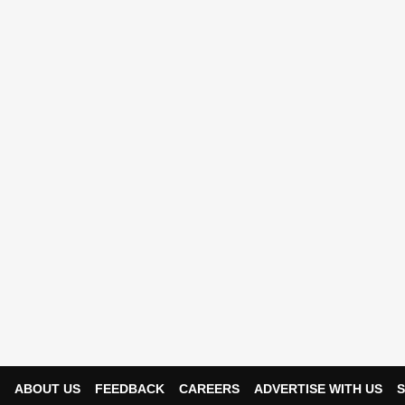
ABOUT US
FEEDBACK
CAREERS
ADVERTISE WITH US
S