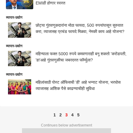
EMIही होणार स्वस्त
व्यापार-उद्योग
छोट्या गुंतवणुकदारांना मोठा फायदा, 500 रुपयांपासून सुरुवात
करा, व्याजासह प्रचंड फायदे मिळवा, नेमकी काय आहे योजना?
व्यापार-उद्योग
महिन्याला फक्त 5000 रुपये कमवणाराही बनू शकतो 'करोडपती,
'हा'आहे गुंतवणुकीचा जबरदस्त फॉर्म्युला?
व्यापार-उद्योग
महिलांसाठी पोस्ट ऑफिसची 'ही' आहे भन्नाट योजना, भरघोस
व्याजासह आंशिक पैसे काढण्याचीही सुविधा
1
2
3
4
5
Continues below advertisement