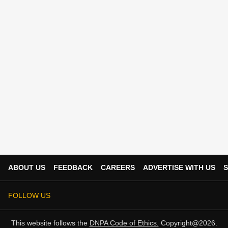
ABOUT US
FEEDBACK
CAREERS
ADVERTISE WITH US
S
FOLLOW US
This website follows the
DNPA Code of Ethics.
Copyright@2026.