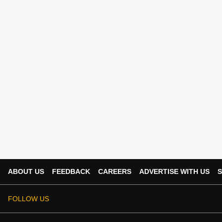
ABOUT US
FEEDBACK
CAREERS
ADVERTISE WITH US
S
FOLLOW US