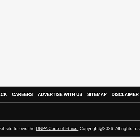
ACK
CAREERS
ADVERTISE WITH US
SITEMAP
DISCLAIMER
ebsite follows the
DNPA Code of Ethics.
Copyright@2026. All rights res