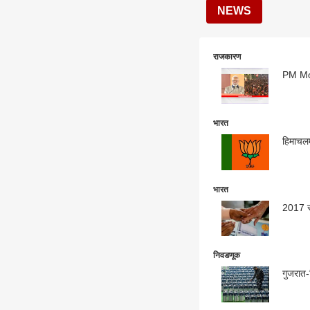
NEWS
राजकारण
PM Modi
भारत
हिमाचलम
भारत
2017 सा
निवडणूक
गुजरात