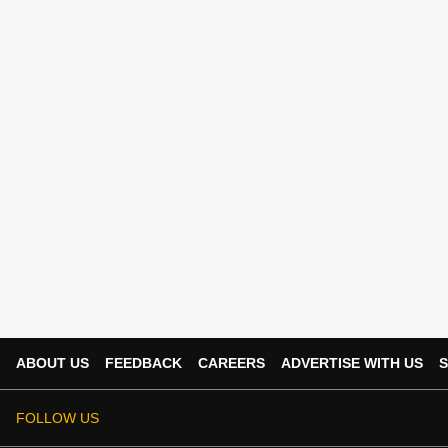
ABOUT US
FEEDBACK
CAREERS
ADVERTISE WITH US
S
FOLLOW US