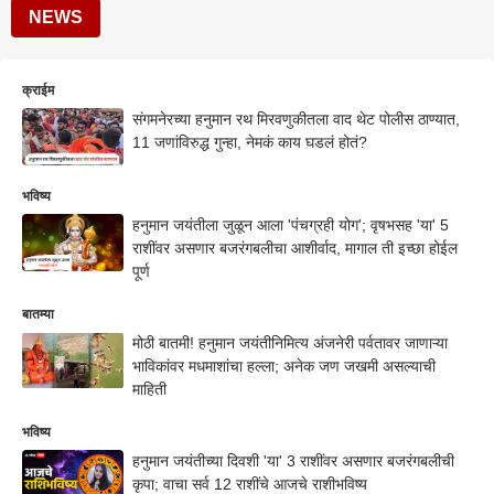
NEWS
क्राईम
संगमनेरच्या हनुमान रथ मिरवणुकीतला वाद थेट पोलीस ठाण्यात,
11 जणांविरुद्ध गुन्हा, नेमकं काय घडलं होतं?
भविष्य
हनुमान जयंतीला जुळून आला 'पंचग्रही योग'; वृषभसह 'या' 5
राशींवर असणार बजरंगबलीचा आशीर्वाद, मागाल ती इच्छा होईल
पूर्ण
बातम्या
मोठी बातमी! हनुमान जयंतीनिमित्य अंजनेरी पर्वतावर जाणाऱ्या
भाविकांवर मधमाशांचा हल्ला; अनेक जण जखमी असल्याची
माहिती
भविष्य
हनुमान जयंतीच्या दिवशी 'या' 3 राशींवर असणार बजरंगबलीची
कृपा; वाचा सर्व 12 राशींचे आजचे राशीभविष्य