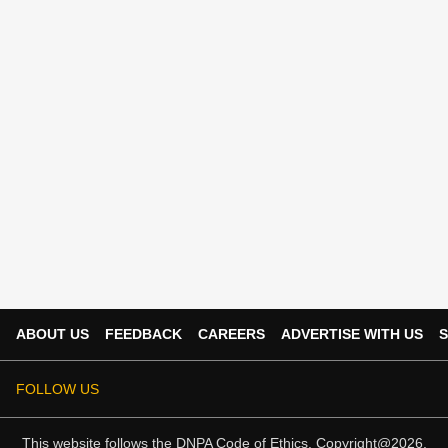
ABOUT US
FEEDBACK
CAREERS
ADVERTISE WITH US
S
FOLLOW US
This website follows the
DNPA Code of Ethics.
Copyright@2026.