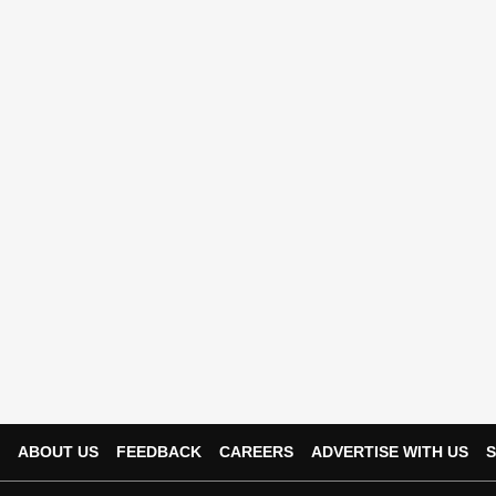
ABOUT US
FEEDBACK
CAREERS
ADVERTISE WITH US
S