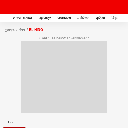
ताज्या बातम्या
महाराष्ट्र
राजकारण
मनोरंजन
क्रीडा
बिझनेस
मुख्यपृष्ठ
विषय
EL NINO
Continues below advertisement
El Nino