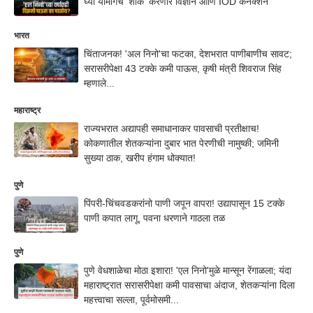
घ्या यामागचं 'शॉक' करणारं विज्ञान आणि IOD कनेक्शन
भारत
चिंताजनक! 'अल निनो'चा फटका, देशभरात पाणीबाणीच सावट;
सरासरीपेक्षा 43 टक्के कमी पाऊस, कृषी मंत्री शिवराज सिंह
म्हणाले...
महाराष्ट्र
राज्यभरात अद्यापही समाधानाकर पावसाची प्रतीक्षाच!
कोकणातील शेतकऱ्यांना दुबार भात पेरणीची नामुष्की; जमिनी
सुख्या ठाक, खरीप हंगाम धोक्यात!
पुणे
पिंपरी-चिंचवडकरांनो पाणी जपून वापरा! उद्यापासून 15 टक्के
पाणी कपात लागू, पवना धरणाने गाठला तळ
पुणे
पुणे वेधशाळेचा मोठा इशारा! 'एल निनो'मुळे मान्सून रेंगाळला; यंदा
महाराष्ट्रात सरासरीपेक्षा कमी पावसाचा अंदाज, शेतकऱ्यांना दिला
महत्त्वाचा सल्ला, पूर्वमोसमी...