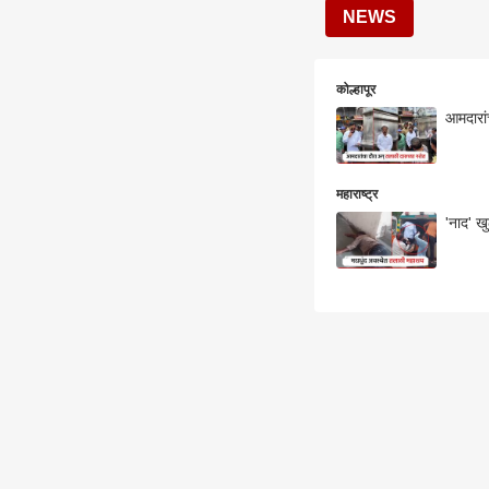
NEWS
कोल्हापूर
आमदारां
महाराष्ट्र
'नाद' ख