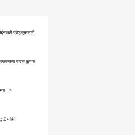
रोईनसाठी प्रोड्युसरलाही
ाजवणाऱ्या वादात कुणाचं
ानच...?
रणवीर सिंहनं का सोडला 'डॉन 3'? फरहान अख्तरसोबत नेमकं बिनसलं कुठे? इंडस्ट्रीतल्या वादाची A टू Z माहिती