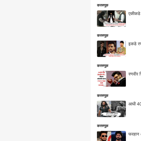
करमणूक
एकीकडे 
करमणूक
इकडे रण
करमणूक
रणवीर सि
करमणूक
आधी 40 
करमणूक
फरहान अ