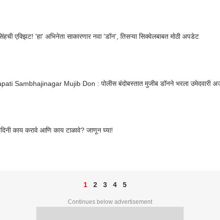
रणवीर सिंहची एक्झिट! 'हा' अभिनेता साकारणार नवा 'डॉन', तिसऱ्या सिक्वेलबाबत मोठी अपडेट
pati Sambhajinagar Mujib Don : पोलीस बंदोबस्तात मुजीब डॉनने भरला उमेदवारी अर्
्र्यदिनी काय करावे आणि काय टाळावे? जाणून घ्या!
1
2
3
4
5
Continues below advertisement