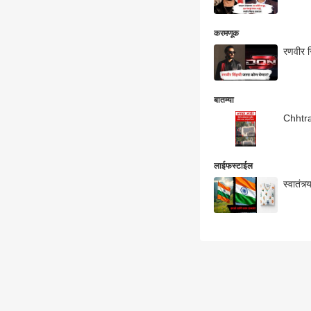
करमणूक
बातम्या
Chhtra
लाईफस्टाईल
स्वातंत