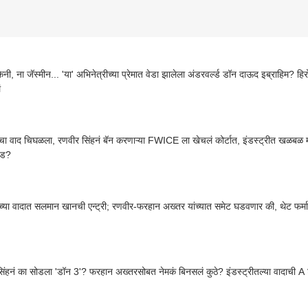
िनी, ना जॅस्मीन... 'या' अभिनेत्रीच्या प्रेमात वेडा झालेला अंडरवर्ल्ड डॉन दाऊद इब्राहिम? हि
ं
चा वाद चिघळला, रणवीर सिंहनं बॅन करणाऱ्या FWICE ला खेचलं कोर्टात, इंडस्ट्रीत खळबळ म
जड?
च्या वादात सलमान खानची एन्ट्री; रणवीर-फरहान अख्तर यांच्यात समेट घडवणार की, थेट फर्म