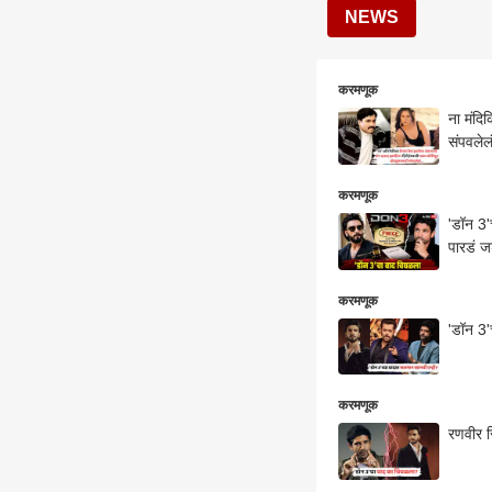
NEWS
करमणूक
ना मंदिक
संपवलेल
करमणूक
'डॉन 3'
पारडं 
करमणूक
'डॉन 3'
करमणूक