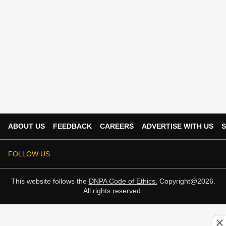
ABOUT US
FEEDBACK
CAREERS
ADVERTISE WITH US
S
FOLLOW US
This website follows the
DNPA Code of Ethics.
Copyright@2026.
All rights reserved.