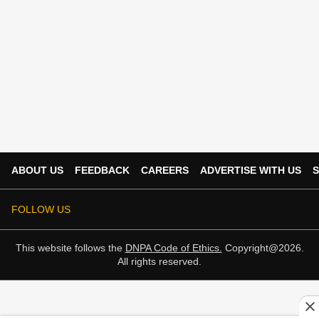
ABOUT US
FEEDBACK
CAREERS
ADVERTISE WITH US
S
FOLLOW US
This website follows the
DNPA Code of Ethics.
Copyright@2026.
All rights reserved.