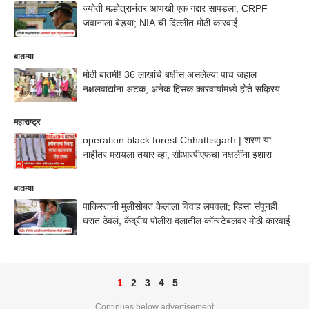
ज्योती मल्होत्रानंतर आणखी एक गद्दार सापडला, CRPF
जवानाला बेड्या; NIA ची दिल्लीत मोठी कारवाई
बातम्या
मोठी बातमी! 36 लाखांचे बक्षीस असलेल्या पाच जहाल
नक्षलवाद्यांना अटक; अनेक हिंसक कारवायांमध्ये होते सक्रिय
महाराष्ट्र
operation black forest Chhattisgarh | शरण या
नाहीतर मरायला तयार व्हा, सीआरपीएफचा नक्षलींना इशारा
बातम्या
पाकिस्तानी मुलीसोबत केलाला विवाह लपवला; व्हिसा संपूनही
घरात ठेवलं, केंद्रीय पोलीस दलातील कॉन्स्टेबलवर मोठी कारवाई
1
2
3
4
5
Continues below advertisement