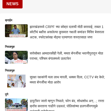
NEWS
क्राईम
झारखंडमध्ये CRPF च्या कोब्रा दलाची मोठी कारवाई; तब्ब्ल 1
कोटींचं बक्षीस असलेल्या कुख्यात नक्षली कमांडर मिसिर बेसराला
अटक, स्फोटकांसह मोठ्या प्रमाणात शस्त्रसाठा जप्त
निवडणूक
सत्तेसोबत आमदारकीही गेली, ममता बॅनर्जींचा भवानीपुरातून मोठा
पराभव, पश्चिम बंगालमध्ये उलटफेर
निवडणूक
सुरक्षा रक्षकांनी मला लाथ मारली, धक्का दिला, CCTV बंद केले;
ममता बॅनर्जींचा मोठा आरोप
पुणे
ड्युटीवर जातो म्हणून निघाले, फोन बंद, शोधाशोध अन्...; रस्ता
क्रॉस करताना गाडीने उडवलं; पोलिसांच्या हलगर्जीपणामुळे