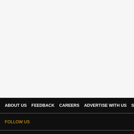
ABOUT US
FEEDBACK
CAREERS
ADVERTISE WITH US
S
FOLLOW US