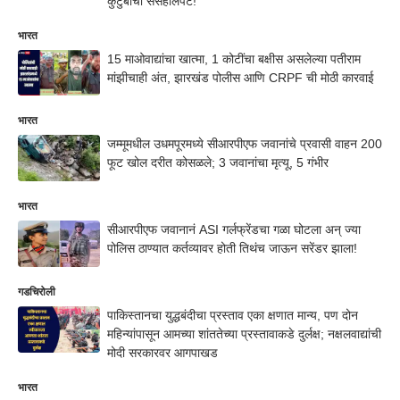
कुटुंबाची ससेहोलपट!
भारत
15 माओवाद्यांचा खात्मा, 1 कोटींचा बक्षीस असलेल्या पतीराम
मांझीचाही अंत, झारखंड पोलीस आणि CRPF ची मोठी कारवाई
भारत
जम्मूमधील उधमपूरमध्ये सीआरपीएफ जवानांचे प्रवासी वाहन 200
फूट खोल दरीत कोसळले; 3 जवानांचा मृत्यू, 5 गंभीर
भारत
सीआरपीएफ जवानानं ASI गर्लफ्रेंडचा गळा घोटला अन् ज्या
पोलिस ठाण्यात कर्तव्यावर होती तिथंच जाऊन सरेंडर झाला!
गडचिरोली
पाकिस्तानचा युद्धबंदीचा प्रस्ताव एका क्षणात मान्य, पण दोन
महिन्यांपासून आमच्या शांततेच्या प्रस्तावाकडे दुर्लक्ष; नक्षलवाद्यांची
मोदी सरकारवर आगपाखड
भारत