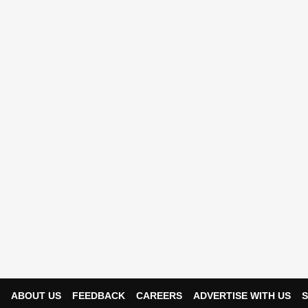
ABOUT US
FEEDBACK
CAREERS
ADVERTISE WITH US
S