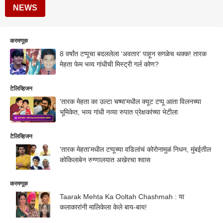
NEWS
करमणूक
8 वर्षांत टप्पूचा बदललेला ‘अवतार’ पाहून सगळेच थक्क! तारक
मेहता फेम भव्य गांधीची मिस्ट्री गर्ल कोण?
टेलिव्हिजन
'तारक मेहता का उल्टा चष्मा'मधील क्यूट टप्पू आता विलनच्या
भूमिकेत, भव्य गांधी नव्या रुपात प्रेक्षकांच्या भेटीला
टेलिव्हिजन
'तारक मेहता'मधील टप्पूच्या वडिलांचं कोरोनामुळं निधन, मुंबईतील
कोकिलाबेन रुग्णालयात अखेरचा श्वास
करमणूक
Taarak Mehta Ka Ooltah Chashmah : या
कलाकारांनी मालिकेला केले बाय-बाय!