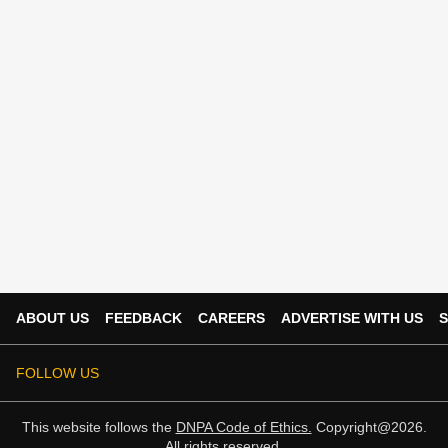
ABOUT US
FEEDBACK
CAREERS
ADVERTISE WITH US
S
FOLLOW US
This website follows the
DNPA Code of Ethics.
Copyright@2026.
All rights reserved.