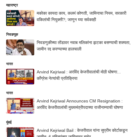
महाराष्ट्र
मकोका कायदा काय, कलमं कोणती, जामिनाचा नियम, सरकारी
वकिलांची नियुक्ती?; जाणून घ्या सर्वकाही
निवडणूक
निवडणुकीच्या तोंडावर नवाब मलिकांना झटका बसण्याची शक्यता,
जामीन रद्द करण्याच्या हालचाली
भारत
Arvind Kejriwal : अरविंद केजरीवालांची मोठी घोषणा...
काँग्रेस नेत्यांची प्रतिक्रिया
भारत
Arvind Kejriwal Announces CM Resignation :
अरविंद केजरीवालांची मुख्यमंत्रीपदाच्या राजीनाम्याची घोषणा
मुंबई
Arvind Kejriwal Bail : केजरीवाल यांना सुप्रीम कोर्टाकडून
जामीन; 6 महिन्यांच्या जामिनावर बाहेर