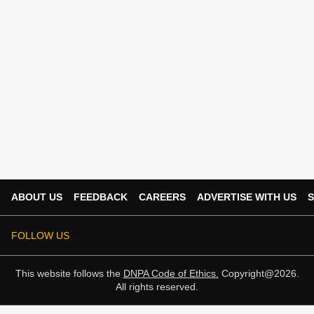
ABOUT US
FEEDBACK
CAREERS
ADVERTISE WITH US
S
FOLLOW US
This website follows the
DNPA Code of Ethics.
Copyright@2026.
All rights reserved.