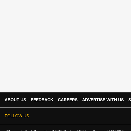
ABOUT US
FEEDBACK
CAREERS
ADVERTISE WITH US
S
FOLLOW US