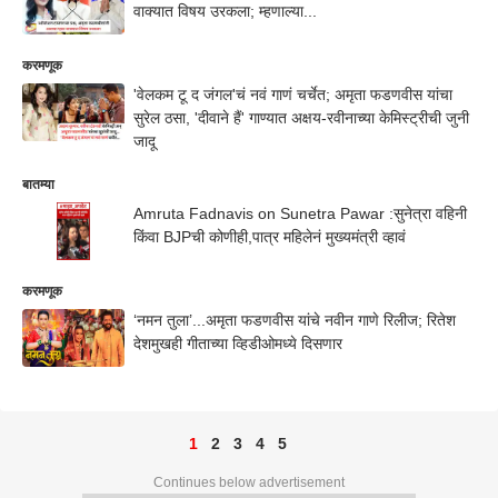
वाक्यात विषय उरकला; म्हणाल्या...
करमणूक
'वेलकम टू द जंगल'चं नवं गाणं चर्चेत; अमृता फडणवीस यांचा
सुरेल ठसा, 'दीवाने हैं' गाण्यात अक्षय-रवीनाच्या केमिस्ट्रीची जुनी
जादू
बातम्या
Amruta Fadnavis on Sunetra Pawar :सुनेत्रा वहिनी
किंवा BJPची कोणीही,पात्र महिलेनं मुख्यमंत्री व्हावं
करमणूक
‘नमन तुला’...अमृता फडणवीस यांचे नवीन गाणे रिलीज; रितेश
देशमुखही गीताच्या व्हिडीओमध्ये दिसणार
1
2
3
4
5
Continues below advertisement