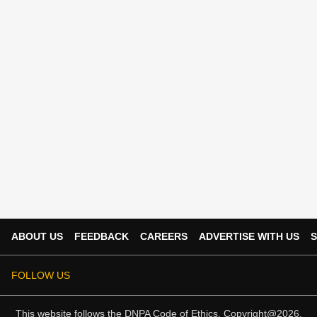
ABOUT US
FEEDBACK
CAREERS
ADVERTISE WITH US
S
FOLLOW US
This website follows the
DNPA Code of Ethics.
Copyright@2026.