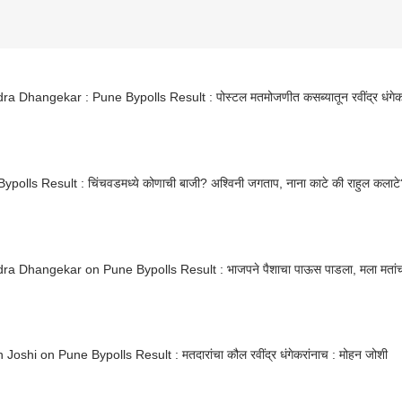
ra Dhangekar : Pune Bypolls Result : पोस्टल मतमोजणीत कसब्यातून रवींद्र धंगे
polls Result : चिंचवडमध्ये कोणाची बाजी? अश्विनी जगताप, नाना काटे की राहुल कलाट
ra Dhangekar on Pune Bypolls Result : भाजपने पैशाचा पाऊस पाडला, मला मतां
Joshi on Pune Bypolls Result : मतदारांचा कौल रवींद्र धंगेकरांनाच : मोहन जोशी