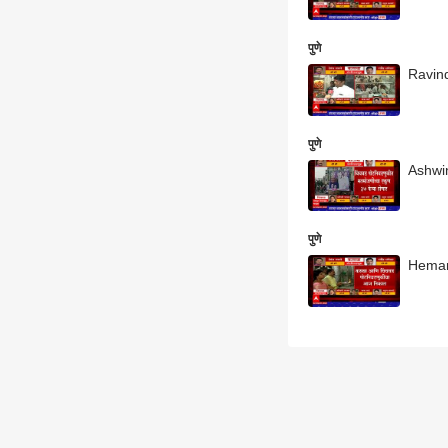
पुणे
Ravind
पुणे
Ashwini
पुणे
Hemant