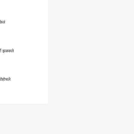
ेलं
्वी झळकले
पोहोचले