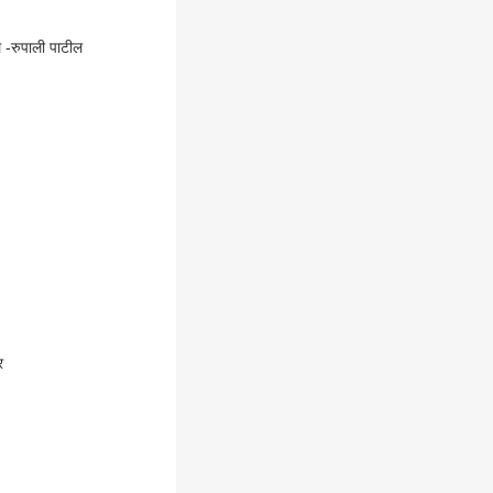
 -रुपाली पाटील
र