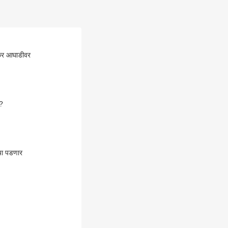
कर आघाडीवर
े?
चा पडणार