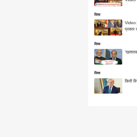
विश्व
Video: 
प्रकार
विश्व
'दहशतवाद
विश्व
किती वि