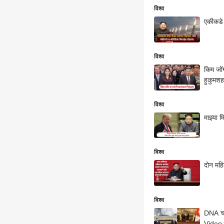
विश्व
एकीकडे 
विश्व
किम जों
हुकुमशह
विश्व
माझ्या म
विश्व
दोन महि
विश्व
DNA चोर
Video 