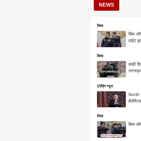
NEWS
विश्व
किम जों
वाईट झा
विश्व
काही दि
रणगाड्य
ट्रेडिंग न्यूज
North K
बॅलेस्ट
विश्व
किम जों