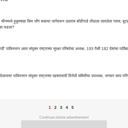
चीनमध्ये हुकूमशहा किम जोंग बसल्या जागेवरून उठताच बाॅडीगार्ड तोंडाला लावलेला ग्लास, बूटही
 का घडला?
ी' पाकिस्तान आता संयुक्त राष्ट्राच्या सुरक्षा परिषदेचा अध्यक्ष, 193 पैकी 182 देशांचा पाठिं
रोधाभास! पाकिस्तान संयुक्त राष्ट्राच्या दहशतवादी विरोधी समितीचा उपाध्यक्ष, जगावर काय प
1
2
3
4
5
Continues below advertisement