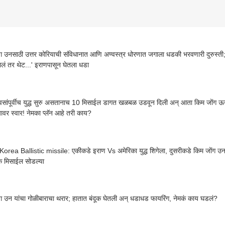
ग उनसाठी उत्तर कोरियाची संविधानात आणि अण्वस्त्र धोरणात जगाला धडकी भरवणारी दुरुस्ती; ' 
लं तर थेट...' इराणपासून घेतला धडा
वसांपूर्वीच युद्ध सुरु असतानाच 10 मिसाईल डागत खळबळ उडवून दिली अन् आता किम जोंग 
ावर स्वार! नेमका प्लॅन आहे तरी काय?
orea Ballistic missile: एकीकडे इराण Vs अमेरिका युद्ध शिगेला, दुसरीकडे किम जोंग उन 
िक मिसाईल सोडल्या
ग उन यांचा गोळीबाराचा थरार; हातात बंदूक घेतली अन् धडाधड फायरिंग, नेमकं काय घडलं?