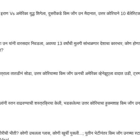
इराण Vs अमेरिका युद्ध शिगेला, दुसरीकडे किम जोंग उन मैदानात, उत्तर कोरियाने 10 बॅलेस्ट
ग उन यांनी वारसदार निवडला, अवघ्या 13 वर्षांची मुलगी सांभाळणार देशाचा कारभार; कोण होणा
ा?
ित्राला तातडीनं सोडा, उत्तर कोरियाच्या किम जोंग ऊनची अमेरिका व्हेनेझुएला वादात उडी, ट्रम्प
लांनी स्तन वाढवण्याची शस्त्रक्रिया केली, भडकलेल्या उत्तर कोरियाचा हुकमशाह किम जोंग उनने
ीची भीती? कोणी उचलला ग्लास, कोणी खुर्ची पुसली...; पुतीन भेटीनंतर किम जोंग उनच्या स्टाफ
Viral