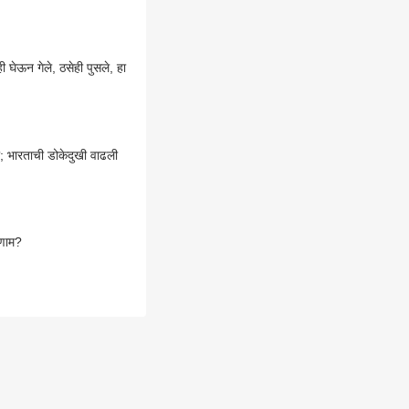
 घेऊन गेले, ठसेही पुसले, हा
बा; भारताची डोकेदुखी वाढली
रिणाम?