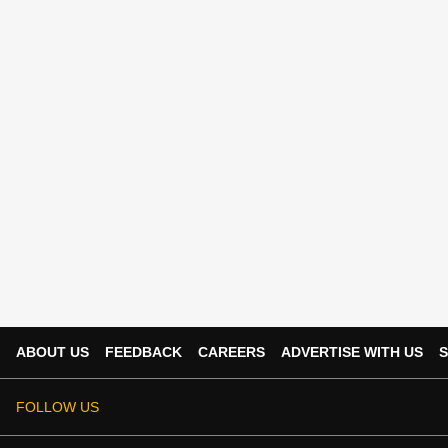
ABOUT US
FEEDBACK
CAREERS
ADVERTISE WITH US
S
FOLLOW US