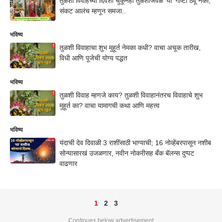
तुळशी विवाहच्या दिवशी चुकूनही तुळशीजवळ 'या' गोष्टी ठेवू नका,
संकट आलंच म्हणून समजा..
भविष्य
तुळशी विवाहाचा शुभ मुहूर्त नेमका कधी? वाचा अचूक तारीख,
विधी आणि पूजेची योग्य पद्धत
भविष्य
तुळशी विवाह म्हणजे काय? तुळशी विवाहानंतरच विवाहाचे शुभ
मुहूर्त का? वाचा यामागची कथा आणि महत्त्व
भविष्य
यंदाची देव दिवाळी 3 राशींसाठी भाग्याची; 16 नोव्हेंबरपासून नशीब
सोन्यासारखं उजळणार, नवीन नोकरीसह बँक बॅलन्स दुप्पट
वाढणार
1
2
3
Continues below advertisement