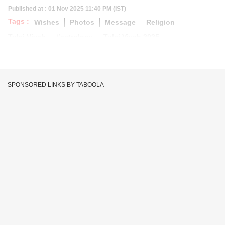
Published at : 01 Nov 2025 11:40 PM (IST)
Tags :
Wishes
Photos
Message
Religion
Tulsi Vivah
#astrology
Tulsi Vivah 2025
SPONSORED LINKS BY TABOOLA