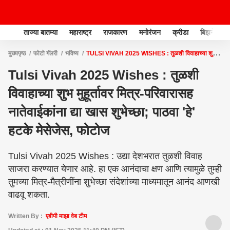
ताज्या बातम्या
महाराष्ट्र
राजकारण
मनोरंजन
क्रीडा
बिझनेस
मुख्यपृष्ठ
फोटो गॅलरी
भविष्य
TULSI VIVAH 2025 WISHES : तुळशी विवाहाच्या शुभ
मुहूर्तावर मित्र-परिवारासह नातेवाईकांना द्या खास शुभेच्छा; पाठवा 'हे' हटके मेसेजेस, फोटोज
Tulsi Vivah 2025 Wishes : तुळशी
विवाहाच्या शुभ मुहूर्तावर मित्र-परिवारासह
नातेवाईकांना द्या खास शुभेच्छा; पाठवा 'हे'
हटके मेसेजेस, फोटोज
Tulsi Vivah 2025 Wishes : उद्या देशभरात तुळशी विवाह
साजरा करण्यात येणार आहे. हा एक आनंदाचा क्षण आणि त्यामुळे तुम्ही
तुमच्या मित्र-मैत्रीणींना शुभेच्छा संदेशांच्या माध्यमातून आनंद आणखी
वाढवू शकता.
Written By :
एबीपी माझा वेब टीम