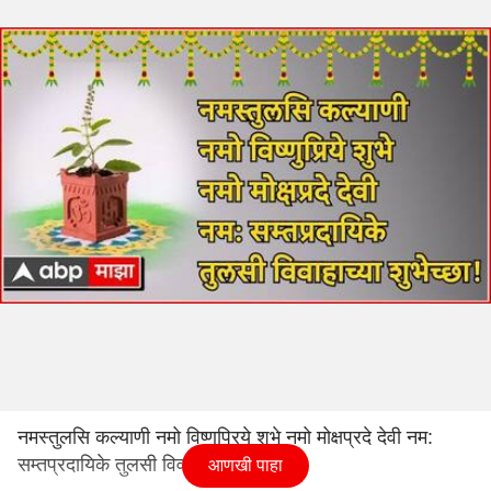
नमस्तुलसि कल्याणी नमो विष्णुप्रिये शुभे नमो मोक्षप्रदे देवी नम:
सम्तप्रदायिके तुलसी विवाहाच्या शुभेच्छा!
आणखी पाहा