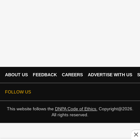
ABOUT US
FEEDBACK
CAREERS
ADVERTISE WITH US
S
FOLLOW US
This website follows the
DNPA Code of Ethics.
Copyright@2026.
All rights reserved.