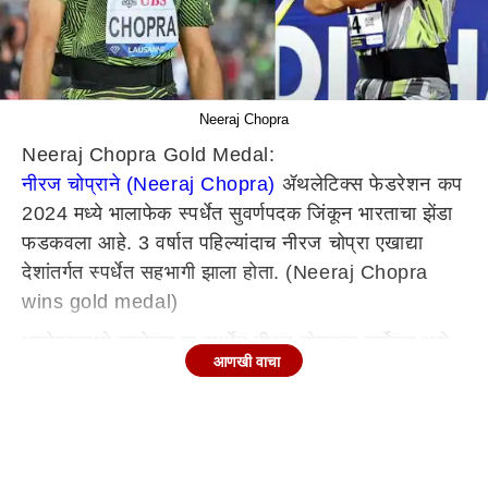
Neeraj Chopra
Neeraj Chopra Gold Medal:
नीरज चोप्राने (Neeraj Chopra)
ॲथलेटिक्स फेडरेशन कप
2024 मध्ये भालाफेक स्पर्धेत सुवर्णपदक जिंकून भारताचा झेंडा
फडकवला आहे. 3 वर्षात पहिल्यांदाच नीरज चोप्रा एखाद्या
देशांतर्गत स्पर्धेत सहभागी झाला होता. (Neeraj Chopra
wins gold medal)
भुवनेश्वरमध्ये झालेल्या या स्पर्धेत नीरज चोप्राचा सर्वोत्तम थ्रो
आणखी वाचा
82.27 मीटर होता. काही दिवसांपूर्वीच त्याने दोहा डायमंड
लीगमध्ये रौप्य पदक जिंकले होते. तेथे त्याने 88.36 मीटरवर
भालाफेक करून ऑलिम्पिकच्या तयारीला सुरुवात केली.
फेडरेशन चषकाबद्दल बोलायचे झाले तर, नीरजने डीपी मनूला