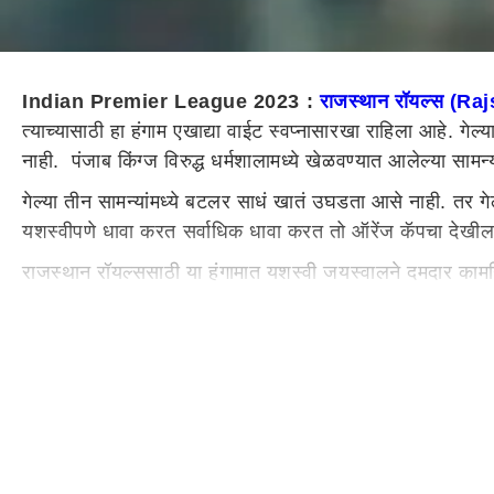
Indian Premier League 2023 :
राजस्थान रॉयल्स (R
त्याच्यासाठी हा हंगाम एखाद्या वाईट स्वप्नासारखा राहिला आहे. 
नाही. पंजाब किंग्ज विरुद्ध धर्मशालामध्ये खेळवण्यात आलेल्या स
गेल्या तीन सामन्यांमध्ये बटलर साधं खातं उघडता आसे नाही. तर ग
यशस्वीपणे धावा करत सर्वाधिक धावा करत तो ऑरेंज कॅपचा देखील
राजस्थान रॉयल्ससाठी या हंगामात यशस्वी जयस्वालने दमदार क
इतिहासातील पहिला खेळाडू आहे. जो एखादा हंगामात पाच वेळा खा
हर्षल गिब्जने 2009 मध्ये चार वेळा शून्यावर बाद होऊन हा रेकॉर्ड
81 सामन्यात फक्त एकदाज तर गेल्या 10 सामन्यात पाच वेळा शून्
इंग्लंडचा फलंदाज असलेल्या जोस बटलरने 2016 मध्ये आपल्या आय
शून्यावर बाद झाला आहे. मात्र आयपीएलच्या या हंगामात गेल्या 10
धावांची सर्वाधिक खेळी केली आहे. आयपीएलच्या गेल्या हंगमात जो
डावात तीन अर्धशतके झळकावली आहेत. जोस बटलर याने चेन्नईवि