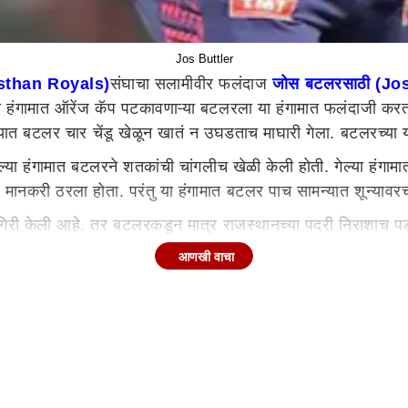
Jos Buttler
ajsthan Royals)
संघाचा सलामीवीर फलंदाज
जोस बटलरसाठी (Jos
गेल्या हंगामात ऑरेंज कॅप पटकावणाऱ्या बटलरला या हंगामात फलंदाजी क
ामन्यात बटलर चार चेंडू खेळून खातं न उघडताच माघारी गेला. बटलरच्
ेल्या हंगामात बटलरने शतकांची चांगलीच खेळी केली होती. गेल्या हंगा
 मानकरी ठरला होता. परंतु या हंगामात बटलर पाच सामन्यात शून्याव
ामगिरी केली आहे. तर बटलरकडून मात्र राजस्थानच्या पदरी निराशा
तं न उडताचं माघारी फिरला. याआधी असा रेकॉर्ड शिखर धवन आणि हर्श
आणखी वाचा
 केला आहे.
यावर बाद
पीएलच्या करिअरला सुरुवात केली होती. तेव्हापासून बटलरने 81 साम
 सामन्यामध्ये बटलर पाच वेळा शून्यावर बाद झाला आहे. जोस बटलरने य
स बटलर याने ज्या ठिकाणावरुन फलंदाजी थांबवली होती, यंदाच्या हंगम
रोधात अर्धशतकी खेळी केली. बटलरचे हे
आयपीएल
मधील १८ वे अर्