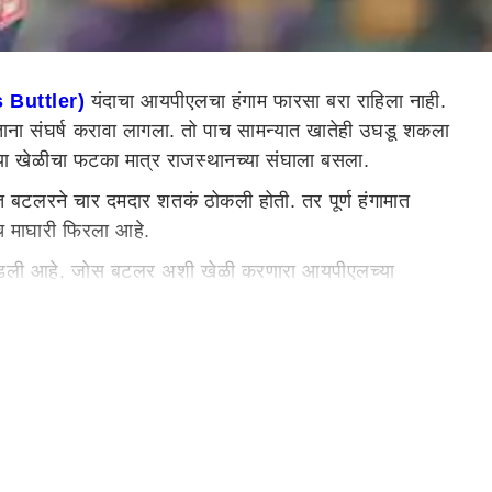
 Buttler)
यंदाचा आयपीएलचा हंगाम फारसा बरा राहिला नाही.
रताना संघर्ष करावा लागला. तो पाच सामन्यात खातेही उघडू शकला
या या खेळीचा फटका मात्र राजस्थानच्या संघाला बसला.
मात बटलरने चार दमदार शतकं ठोकली होती. तर पूर्ण हंगामात
रच माघारी फिरला आहे.
च पडली आहे. जोस बटलर अशी खेळी करणारा आयपीएलच्या
ल गिब्जच्या नावावर होता. शिखर धवनने 2020 मध्ये चार वेळा तर
ने खेळले आहेत. त्या 81 सामन्यांमध्ये बटलर फक्त एकदाज
ा हंगामात चार अर्धशतकांची खेळी आहे. तर त्याने या हंगामात 95
ात तिथूनच फलंदाजी सुरु केली आहे. जोस बटलर याने आतार्यंत चार
धशतक झळकावले आहे.