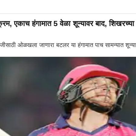
, एकाच हंगामात 5 वेळा शून्यावर बाद, शिखरच्या 
ाठी ओळखला जाणारा बटलर या हंगामात पाच सामन्यात शून्या