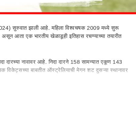
सुरुवात झाली आहे. महिला विश्वचषक 2009 मध्ये सुरू
घाले असून आता एक भारतीय खेळाडूही इतिहास रचण्याच्या तयारीत
 निदा दारच्या नावावर आहे. निदा दारने 158 सामन्यात एकूण 143
धिक विकेट्सच्या बाबतीत ऑस्ट्रेलियाची मेगन शट दुसऱ्या स्थानावर
िकेटच्या इतिहासात काही सामन्यांमध्ये सर्वाधिक विकेट्स घेणारी
 आकडा गाठता आलेला नाही. दीप्ती शर्मानंतर भारतीयांमध्ये पूनम