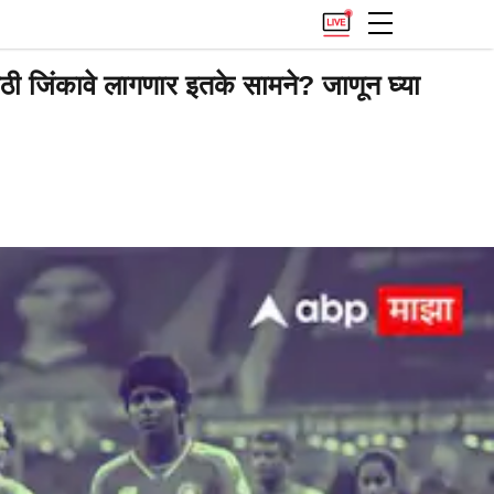
िंकावे लागणार इतके सामने? जाणून घ्या