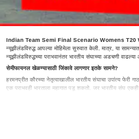
Indian Team Semi Final Scenario Womens T20
न्यूझीलंडविरुद्ध आपल्या मोहिमेला सुरुवात केली. मात्र, या साम
न्यूझीलंडविरुद्धच्या पराभवानंतर भारतीय संघाच्या अडचणी वाढल्
सेमीफायनल खेळण्यासाठी जिंकावे लागणार इतके सामने?
हरमनप्रीत कौरच्या नेतृत्वाखालील भारतीय संघाचा उपांत्य फेरी 
एक पराभवही भारताला महागात पडू शकतो. जर भारतीय संघ एकही 
त्यांच्यामध्ये दोन गट आहेत. गटातील अव्वल 2 संघ उपांत्य फेरीत 
टीम इंडियाला अजूनही आपल्या गटात पाकिस्तान, श्रीलंका आणि विश्व
जागा मिळेल. यापैकी कोणत्याही एका सामन्यात भारताचा पराभव झाला त
भारताचा पुढील सामना पाकिस्तानशी