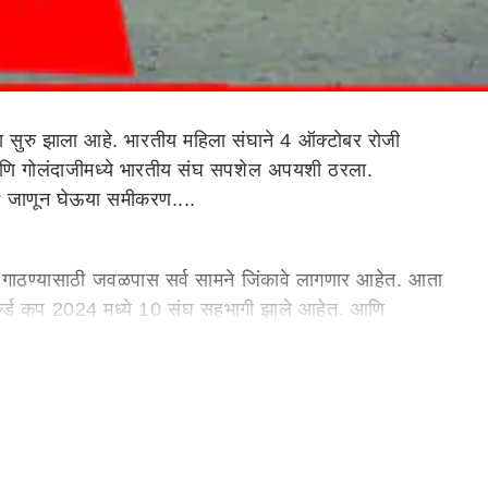
सुरु झाला आहे. भारतीय महिला संघाने 4 ऑक्टोबर रोजी
जी आणि गोलंदाजीमध्ये भारतीय संघ सपशेल अपयशी ठरला.
 का? जाणून घेऊया समीकरण....
री गाठण्यासाठी जवळपास सर्व सामने जिंकावे लागणार आहेत. आता
्ल्ड कप 2024 मध्ये 10 संघ सहभागी झाले आहेत. आणि
िन्ही सामने जिंकावे लागतील आणि त्यानंतरच त्यांना उपांत्य फेरीत