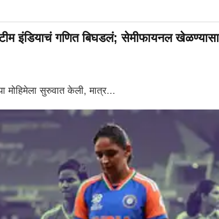
ियाचं गणित बिघडलं; सेमीफायनल खेळण्यासाठी ज
 मोहिमेला सुरुवात केली, मात्र...