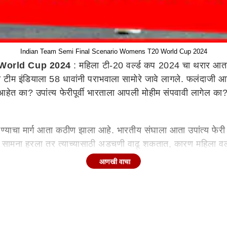
Indian Team Semi Final Scenario Womens T20 World Cup 2024
 World Cup 2024
: महिला टी-20 वर्ल्ड कप 2024 चा थरार आता 
न्यात टीम इंडियाला 58 धावांनी पराभवाला सामोरे जावे लागले. फलंदा
या आहेत का? उपांत्य फेरीपूर्वी भारताला आपली मोहीम संपवावी लागेल
गाठण्याचा मार्ग आता कठीण झाला आहे. भारतीय संघाला आता उपांत्य फे
सामना हरला तर त्याच्यासाठी अडचणी वाढू शकतात, कारण महिला वर
प्रवेश करतील.
आणखी वाचा
विजेत्या ऑस्ट्रेलियाविरुद्ध सामने खेळायचे आहेत. आता भारताला हे त
र ते उपांत्य फेरीच्या शर्यतीतून बाहेर होतील.