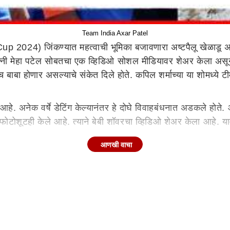
Team India Axar Patel
 2024) जिंकण्यात महत्वाची भूमिका बजावणारा अष्टपैलू खेळाडू अक
्नी मेहा पटेल सोबतचा एक व्हिडिओ सोशल मीडियावर शेअर केला असून 
ाबा होणार असल्याचे संकेत दिले होते. कपिल शर्माच्या या शोमध्ये टीम
 आहे. अनेक वर्षे डेटिंग केल्यानंतर हे दोघे विवाहबंधनात अडकले होते.
फोटोशूटही केले आहे. त्याने बेबी शॉवरचा व्हिडिओ शेअर केला आहे. याव
आणखी वाचा