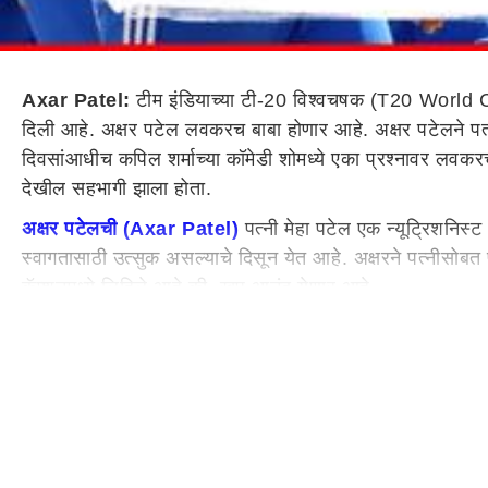
Axar Patel:
टीम इंडियाच्या टी-20 विश्वचषक (T20 World Cup
दिली आहे. अक्षर पटेल लवकरच बाबा होणार आहे. अक्षर पटेलने पत
दिवसांआधीच कपिल शर्माच्या कॉमेडी शोमध्ये एका प्रश्नावर लवकरच ब
देखील सहभागी झाला होता.
अक्षर पटेलची (Axar Patel)
पत्नी मेहा पटेल एक न्यूट्रिशनिस्ट
स्वागतासाठी उत्सुक असल्याचे दिसून येत आहे. अक्षरने पत्नीसोबत 
कॅप्शनमध्ये लिहिले आहे की, खूप आनंद येणार आहे.