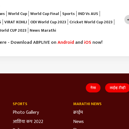
)
ews
World Cup
World Cup Final
Sports
IND Vs AUS
S
VIRAT KOHLI
ODI World Cup 2023
Cricket World Cup 2023
orld CUP 2023
News Marathi
here - Download ABPLIVE on
Android
and
iOS
now!
गेम्स
लाईव्ह टीव्ही
SPORTS
MARATHI NEWS
Photo Gallery
क्राईम
आशिया कप 2022
News