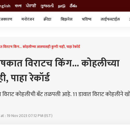
nglish
বাংলা
ਪੰਜਾਬੀ
ગુજરાતી
நாடு
దేశం
ाजकारण
मनोरंजन
क्रीडा
बिझनेस
भविष्य
लाईफस्टाईल
स्टाईल
क्राईम
व्यापार-उद्योग
ट्रेडिंग
ऑटो
 विराटच किंग... कोहलीच्या आसपासही कुणी नाही, पाहा रेकॉर्ड
वचषकात विराटच किंग... कोहलीच्या
 पाहा रेकॉर्ड
त विराट कोहलीची बॅट तळपली आहे. 11 डावात विराट कोहलीने खोऱ
at : 19 Nov 2023 07:12 PM (IST)