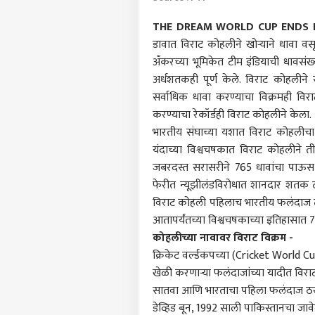
THE DREAM WORLD CUP ENDS F
डावात विराट कोहलीने खोऱ्याने धावा वस
अँकरच्या भूमिकेत टीम इंडियाची धावसंख
अर्धशतकही पूर्ण केले. विराट कोहलीने
सर्वाधिक धावा करण्याचा विक्रमही वि
करण्याचा रेकॉर्डही विराट कोहलीने केला.
भारतीय संघाच्या यशात विराट कोहलीचा
यंदाच्या विश्वचषकात विराट कोहलीने 
जबरदस्त सरासरीने 765 धावांचा पाऊस 
फेरीत न्यूझीलंडविरोधात शानदार शतक 
विराट कोहली पहिलाच भारतीय फलंदाज ठ
आतापर्यंतच्या विश्वचषकाच्या इतिहासात
कोहलीच्या नावावर विराट विक्रम -
क्रिकेट वर्ल्डकपच्या (Cricket World 
खेळी करणाऱ्या फलंदाजांच्या यादीत व
सातवा आणि भारताचा पहिला फलंदाज ठरला 
पर्सनल
डेव्हिड बून, 1992 साली पाकिस्तानचा जावे