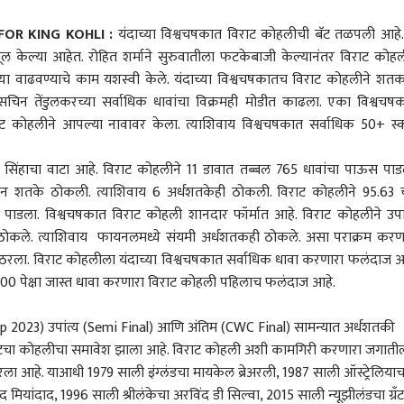
OR KING KOHLI :
यंदाच्या विश्वचषकात विराट कोहलीची बॅट तळपली आहे.
ूल केल्या आहेत. रोहित शर्माने सुरुवातीला फटकेबाजी केल्यानंतर विराट कोहल
्या वाढवण्याचे काम यशस्वी केले. यंदाच्या विश्वचषकातच विराट कोहलीने शतक
 सचिन तेंडुलकरच्या सर्वाधिक धावांचा विक्रमही मोडीत काढला. एका विश्वचष
राट कोहलीने आपल्या नावावर केला. त्याशिवाय विश्वचषकात सर्वाधिक 50+ स्
 सिंहाचा वाटा आहे. विराट कोहलीने 11 डावात तब्बल 765 धावांचा पाऊस पाड
तीन शतके ठोकली. त्याशिवाय 6 अर्धशतकेही ठोकली. विराट कोहलीने 95.63 च
पाडला. विश्वचषकात विराट कोहली शानदार फॉर्मात आहे. विराट कोहलीने उपां
ठोकले. त्याशिवाय फायनलमध्ये संयमी अर्धशतकही ठोकले. असा पराक्रम करण
रला. विराट कोहलीला यंदाच्या विश्वचषकात सर्वाधिक धावा करणारा फलंदाज आ
 700 पेक्षा जास्त धावा करणारा विराट कोहली पहिलाच फलंदाज आहे.
Cup 2023) उपांत्य (Semi Final) आणि अंतिम (CWC Final) सामन्यात अर्धशतकी
िराटचा कोहलीचा समावेश झाला आहे. विराट कोहली अशी कामगिरी करणारा जगाती
आहे. याआधी 1979 साली इंग्लंडचा मायकेल ब्रेअरली, 1987 साली ऑस्ट्रेलियाच
 कॉर्नर
द मियांदाद, 1996 साली श्रीलंकेचा अरविंद डी सिल्वा, 2015 साली न्यूझीलंडचा ग्रँट