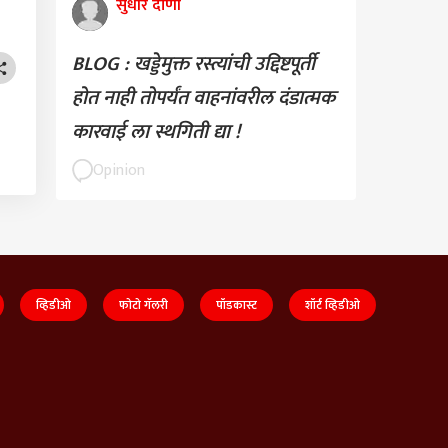
सुधीर दाणी
BLOG : खड्डेमुक्त रस्त्यांची उद्दिष्टपूर्ती
होत नाही तोपर्यंत वाहनांवरील दंडात्मक
कारवाई ला स्थगिती द्या !
Opinion
व्हिडीओ
फोटो गॅलरी
पॉडकास्ट
शॉर्ट व्हिडीओ