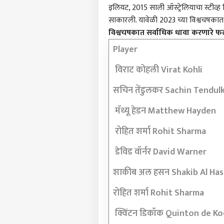
इलियट, 2015 साली ऑस्ट्रेलियाचा स्टीव्ह स
साकारली. यावेळी 2023 च्या विश्वचषका
टॉप
हॅलो गेस्ट
विश्वचषकात सर्वाधिक धावा करणारे फ
Player
राजक
आमच्यासोबत जाहिरात करा
विराट कोहली Virat Kohli
प्रायव्हसी पॉलिसी
संपर्क साधा
सचिन तेंडुलकर Sachin Tendul
करिअर
काँग्
मॅथ्यू हेडन Matthew Hayden
फीडबॅक
टीका,
आमच्याबद्दल
पहिली
मुंबई
रोहित शर्मा Rohit Sharma
अर्था
कृती
डेविड वॉर्नर David Warner
शाकीब अल हसन Shakib Al Ha
रोहित शर्मा Rohit Sharma
परत;
LOGIN
तीन व
क्विंटन डिकॉक Quinton de Ko
मिळाल