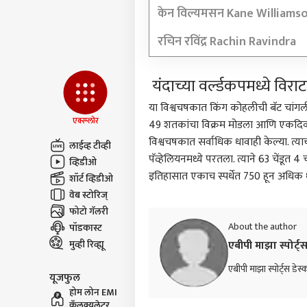
केन विल्यमसन Kane Williams
रचिन रविंद्र Rachin Ravindra
यंदाच्या वर्ल्डकपमध्ये वि
या विश्वचषकात किंग कोहलीची बॅट चांगली
एक्स्प्लोर
49 शतकांचा विक्रम मोडला आणि एकदिव
विश्वचषकात सर्वाधिक धावाही केल्या. त्
लाईव्ह टीव्ही
पॅव्हेलियनमध्ये परतला. त्याने 63 चेंडूत
व्हिडीओ
इतिहासात एकाच स्पर्धेत 750 हून अधि
शॉर्ट व्हिडीओ
वेब स्टोरिज्
फोटो गॅलरी
About the author
पॉडकास्ट
मुव्ही रिव्ह्यू
एबीपी माझा स्पोर्ट्स
एबीपी माझा स्पोर्ट्स डेस्
यूजफुल
होम लोन EMI
कॅलक्यूलेटर