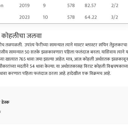
फोडल्या
धमक
on
2019
9
578
82.57
2/2
2023
10
578
64.22
3/2
राट कोहलीचा जलवा
च तळपळली. उपांत्य फेरीच्या सामन्यात त्याने मास्टर ब्लास्टर सचिन तेंडुलकरचा
सीय सामन्यात 50 शतके झळकावणारा पहिला फलंदाज बनला. याशिवाय त्याने य
याच्या खात्यात 765 धावा जमा झाल्या आहेत. मात्र, आज कोहली अर्धशतक झळकावू
 4 चौकारांच्या मदतीने 54 धावा केल्या. या अर्धशतकासह विराट कोहली विश्वचषकाच्य
क धावा करणारा पहिला फलंदाज ठरला आहे. हादेखील एक विक्रमच आहे.
 डेस्क
क