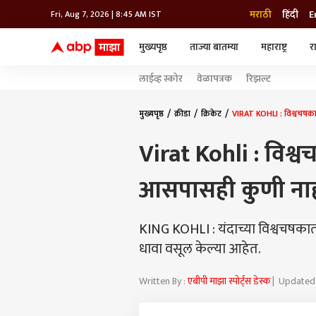
मराठी
हिंदी
E
Fri, Aug 7, 2026 | 8:45 AM IST
मुख्यपृष्ठ
ताज्या बातम्या
महाराष्ट्र
र
बातम्या
जॅाब माझा
लाईफ
लाईव्ह स्कोर
वेळापत्रक
रिझल्ट
भारत
महाराष्ट्र
टेक-गॅजेट
मुंबई
ऑटो
टेलिव्हिजन
विश्व
विश्व
मुख्यपृष्ठ
क्रीडा
क्रिकेट
VIRAT KOHLI : विश्वचषकात
कोल्हापूर
Virat Kohli : विश्
पुणे
नवी मुंबई
अमरावती
आसपासही कुणी नाही,
अहमदनगर
अकोला
KING KOHLI : यंदाच्या विश्वचषका
धावा वसूल केल्या आहेत.
Written By :
एबीपी माझा स्पोर्ट्स डेस्क
| Updated 