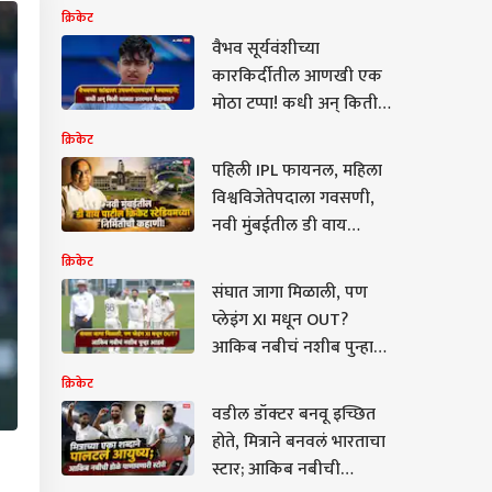
क्रिकेट
वैभव सूर्यवंशीच्या
कारकिर्दीतील आणखी एक
मोठा टप्पा! कधी अन् किती
वाजता उतरणार मैदानात?,
क्रिकेट
सर्व माहिती एका क्लिकवर
पहिली IPL फायनल, महिला
विश्वविजेतेपदाला गवसणी,
नवी मुंबईतील डी वाय
पाटील क्रिकेट स्टेडियमच्या
क्रिकेट
निर्मितीची कहाणी!
संघात जागा मिळाली, पण
प्लेइंग XI मधून OUT?
आकिब नबीचं नशीब पुन्हा
आडवं, 3 खतरनाक
क्रिकेट
गोलंदाजांमुळे गौतम गंभीरच्या
वडील डॉक्टर बनवू इच्छित
प्रायोरिटी लिस्टमध्ये पण
होते, मित्राने बनवलं भारताचा
नाही
स्टार; आकिब नबीची