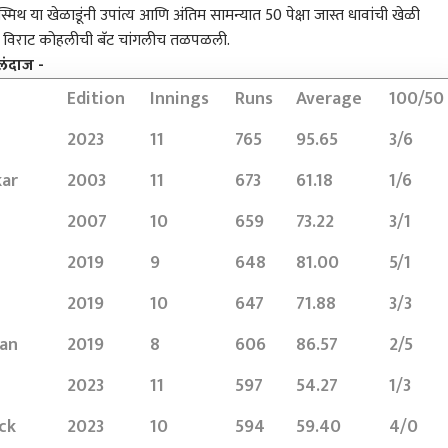
्मिथ या खेळाडूंनी उपांत्य आणि अंतिम सामन्यात 50 पेक्षा जास्त धावांची खेळी
त विराट कोहलीची बॅट चांगलीच तळपळली.
 आर्टिकल
टॉप रील्स
लंदाज -
Edition
Innings
Runs
Average
100/50
ारण
राजकारण
अहिल्यानगर
राज
2023
11
765
95.65
3/6
kar
2003
11
673
61.18
1/6
रेसकडून गुंगी गुडिया म्हणत
ABP माझा टॉप 10 हेडलाईन्स
अहिल्यानगरच्या शेवगावमध्ये
ट्वि
2007
10
659
73.22
3/1
 पृथ्वीराज चव्हाणांची
| 04 ऑगस्ट 2026 |
बिबट्याची दहशत; नर-
मागा;
 प्रतिक्रिया; म्हणाले,
मंगळवार
BLOG
मादीसह पिल्लांचा वावर,
राजकारण
टीके
ठाणे
2019
9
648
81.00
5/1
तच सुनेत्रा पवारांकडून
शेतात जायचं कसं? ग्रामस्थ
तटकर
तून उत्तर मिळेल
काळजीत
इशा
2019
10
647
71.88
3/3
san
2019
8
606
86.57
2/5
लोकलमध्ये हरवलेली बॅग
BLOG : खड्डेमुक्त रस्त्यांची
तानाजी सावंत अन् मोटेंचे
तरणा
2023
11
597
54.27
1/3
 पोलिसांची कामगिरी,
उद्दिष्टपूर्ती होत नाही तोपर्यंत
समर्थक भिडले; धाराशिवमध्ये
गेला
र्षांनी तपास, प्रवाशाला
वाहनांवरील दंडात्मक कारवाई
महायुतीत राडा, शिवसेना-
करण्
ck
2023
10
594
59.40
4/0
ं 271 ग्रॅम सोनं
ला स्थगिती द्या !
राष्ट्रवादी भिडले, 10 गाड्या
पोल