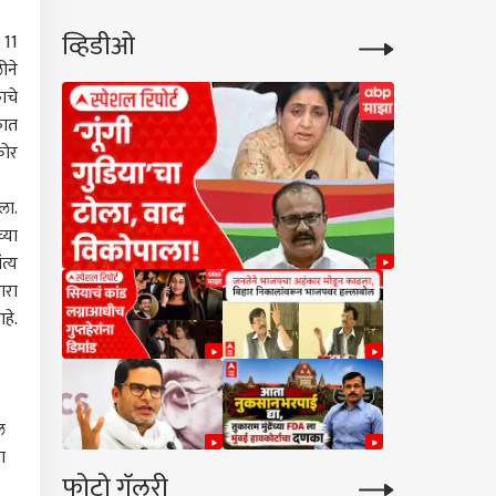
काळजाला भिडणारी कहाणी
व्हिडीओ
 11
ीने
ाचे
कात
कोर
ला.
्या
त्य
ारा
हे.
ल
ा
फोटो गॅलरी