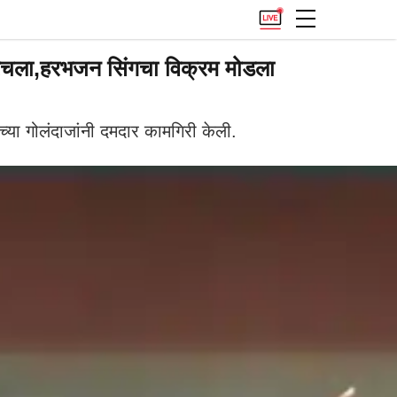
स रचला,हरभजन सिंगचा विक्रम मोडला
्या गोलंदाजांनी दमदार कामगिरी केली.