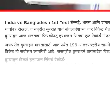
India vs Bangladesh 1st Test चेन्नई:
भारत आणि बांगलाद
धावांवर रोखलं. जसप्रीत बुमराह यानं बांगलादेशच्या चार विकेट घेत
बुमराहनं आज भारताचा फिरकीपटू हरभजन सिंगचा एक रेकॉर्ड मो
जसप्रीत बुमराहनं भारतासाठी आतापर्यंत 196 आंतरराष्ट्रीय सामने 
विकेट ही सर्वोत्तम कामगिरी आहे. जसप्रीत बुमराहनं बागंलादेश विर
बुमराहनं मोडलं हरभजन सिंगचं रेकॉर्ड:
जसप्रीत बुमराहनं हरभजन सिंगचं एक रेकॉर्ड मोडलं आहे. बुमराहन
अश्विननं 216 डावांमध्ये 400 विकेट घेतल्या होत्या. कपिल देवनं 22
जसप्रीत बुमराह सहाव्या स्थानावर
टीम इंडियाकडून सर्वाधिक विकेट घेणाऱ्यांच्या यादीत जसप्रीत बुम
घेतल्या. तर, झहीर खाननं 610 विकेट घेतल्या आहेत. जवागल श्र
जसप्रीत बुमराहची बागंलादेश विरुद्ध दमदार कामगिरी
जसप्रीत बुमराहने चेन्नईत बागंलादेश विरूद्धच्या कसोटी सामन्या