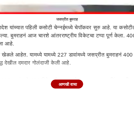
जसप्रीत बुमराह
ेश यांच्यात पहिली कसोटी चेन्नईमध्ये चेपॉकवर सुरु आहे. या कसोटीत 
ल्या. बुमराहनं आज चारशे आंतरराष्ट्रीय विकेटचा टप्पा पूर्ण केला. 4
डला आहे.
खेळले आहेत. यामध्ये यामध्ये 227 डावांमध्ये जसप्रीत बुमराहनं 400 व
ुद्ध देखील दमदार गोलंदाजी केली आहे.
ं 227 डावांमध्ये 400 विकेट घेतल्या आहेत. तर, हरभजन सिंगला ही क
आणखी वाचा
0 डावांमध्ये 400 विकेटचा टप्पा पूर्ण केला होता.
राह सहाव्या स्थानावर आहे. कपिल देव या यादीत पहिल्या स्थानावर आहे
ीनाथ तिसऱ्या स्थानावर असून त्यानं 551 विकेट घेतल्या आहेत.
त दमदार कामगिरी केली आहे. जसप्रीत बुमराहनं बांगलादेशच्या चार विक