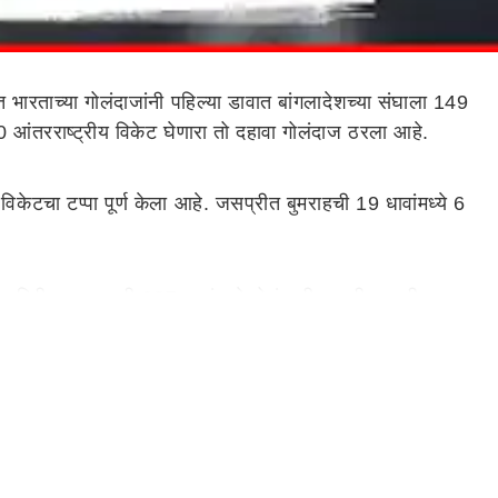
भारताच्या गोलंदाजांनी पहिल्या डावात बांगलादेशच्या संघाला 149
00 आंतरराष्ट्रीय विकेट घेणारा तो दहावा गोलंदाज ठरला आहे.
िकेटचा टप्पा पूर्ण केला आहे. जसप्रीत बुमराहची 19 धावांमध्ये 6
ामगिरी करण्यासाठी 237 डावांमध्ये गोलंदाजी करावी लागली. आर.
. कपिल देवनं आंतरराष्ट्रीय क्रिकेटमध्ये भारतासाठी 687 विकेट
ेट घेतल्या. बुमराहनं शदमन इस्लाम,तस्कीन महमूद, मुशफिकुर रहीम