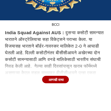
BCCI
India Squad Against AUS :
दुसऱ्या कसोटी सामन्यात
भारातने ऑस्ट्रेलियाचा सहा विकेट्सने पराभव केला. या
विजयासह भारताने बॉर्डर-गावस्कर मालिकेत 2-0 ने आघाडी
घेतली आहे. दिल्ली कसोटीनंतर बीसीसीआयने अखेरच्या दोन
कसोटी सामन्यासाठी आणि वनडे मालिकेसाठी भारतीय संघाची
निवड केली आहे. गेल्या काही दिवसांपासून खराब फॉर्ममध्ये
असणाऱ्या केएल राहुल याच्यावर बीसीसीआयने पुन्हा एकदा
विश्वास दाखवलाय. तर दुसरीकडे काही युवा आणि अनुभवी
आणखी वाचा
खेळाडू मात्र प्रतिक्षेतच आहेत. अखेरच्या दोन कसोटी
सामन्यासाठी मयांक अग्रवाल, उमरान मलिक अथवा सरफराज
खान याला संधी मिळेल, असा अंदाज वर्तवला जात होता. मात्र,
या खेळाडूंच्या पदरी पुन्हा एकदा निराशाच पडली आहे.