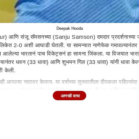
Deepak Hooda
r) आणि संजू सॅमसनच्या (Sanju Samson) दमदार प्रदर्शनाच्या जोरा
केत 2-0 अशी आघाडी घेतली. या सामन्यात नाणेफेक गमावल्यानंतर प्र
त आलेल्या भारतानं पाच विकेट्सनं हा सामना जिंकला. या विजयात भारत
 यानंतर धवन (33 धावा) आणि शुभमन गिल (33 धावा) यांनी धावा केल्
ी केली.
रमही आपल्या नावावर केलाय. या वर्षाच्या सुरुवातीला दीपकला पहिल्यांदा
यापासून 16 आंतरराष्ट्रीय सामने खेळला. ज्यात 9 टी-20 आणि 7 एकदिवस
आणखी वाचा
ट्रीय कारकीर्द चांगली ठरलीय. त्यानं आंतरराष्ट्रीय क्रिकेटमध्ये पदार
ुड्डानं रोमानियन क्रिकेटपटू सात्विक नादिगोतलाचा सलग 15 विजयांचा 