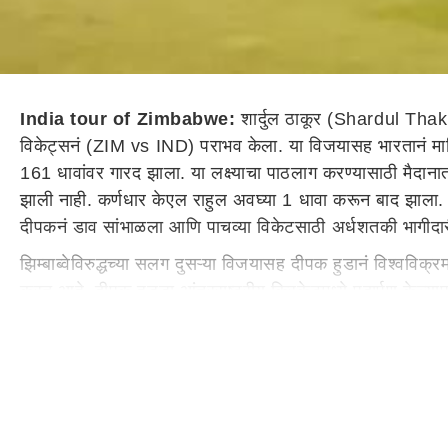
India tour of Zimbabwe:
शार्दुल ठाकूर (Shardul Thaku
विकेट्सनं (ZIM vs IND) पराभव केला. या विजयासह भारतानं मालि
161 धावांवर गारद झाला. या लक्ष्याचा पाठलाग करण्यासाठी मैदाना
झाली नाही. कर्णधार केएल राहुल अवघ्या 1 धावा करून बाद झाला.
दीपकनं डाव सांभाळला आणि पाचव्या विकेटसाठी अर्धशतकी भागीदार
झिम्बाब्वेविरुद्धच्या सलग दुसऱ्या विजयासह दीपक हुडानं विश्वविक्
करत आहे. दीपक हुड्डा आंतरराष्ट्रीय क्रिकेटमध्ये पदार्पण केल्
आहेत.
दिपक हुडाची विक्रमाला गवसणी
दीपक हुडाची आतापर्यंतची आंतरराष्
उपस्थित होता, ते सर्व सामने भारतानं जिंकले आहेत. यासह दीपक ह
सलग 16 सामने जिंकणारा तो जगातील पहिला क्रिकेटपटू ठरलाय.
दिपक हुडाची आंतरराष्ट्रीय कारकिर्द