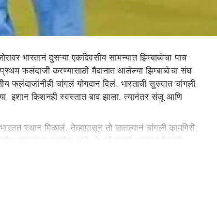
वर भारतानं दुसऱ्या एकदिवसीय सामन्यात झिम्बाब्वेचा पाच
थम फलंदाजी करण्यासाठी मैदानात आलेल्या झिम्बाब्वेचा संघ
ीय फलंदाजांनीही चांगलं योगदान दिलं. भारताची सुरुवात चांगली
या. इशान किशनही स्वस्तात बाद झाला. त्यानंतर संजू आणि
 भारतत स्थान मिळालं. तेव्हापासून तो सातत्यानं चांगली कामगिरी
ीय सामन्यांचा समावेश आहे. हे सर्व सामने भारतानं जिंकले
्पण केल्यापासून एकूण 16 सामने खेळले आहेत. ज्या सामन्यांमध्ये तो
विक्रम मोडलाय. आंतरराष्ट्रीय क्रिकेटमध्ये पदार्पण केल्यापासून