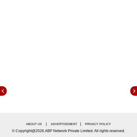
महिला संघाचा पुढील सामना रात्री 8.30 वाजता फिजीशी
होईल. दरम्यान, पुरूष संघाचा सामना बार्बाडोसविरुद्ध संध्याकाळी
4.30 वाजता होईल.
|
|
ABOUT US
ADVERTISEMENT
PRIVACY POLICY
© Copyright@2026.ABP Network Private Limited. All rights reserved.