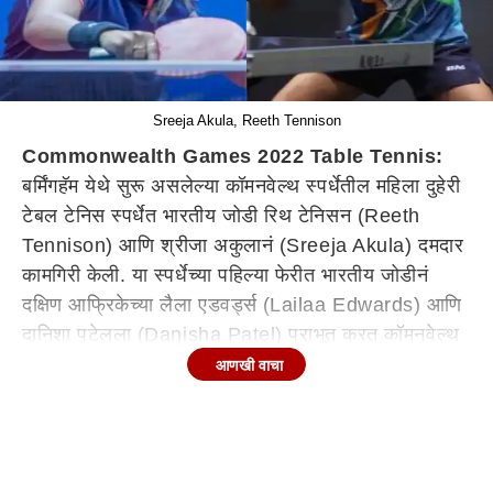
Sreeja Akula, Reeth Tennison
Commonwealth Games 2022 Table Tennis:
बर्मिंगहॅम येथे सुरू असलेल्या कॉमनवेल्थ स्पर्धेतील महिला दुहेरी
टेबल टेनिस स्पर्धेत भारतीय जोडी रिथ टेनिसन (Reeth
Tennison) आणि श्रीजा अकुलानं (Sreeja Akula) दमदार
कामगिरी केली. या स्पर्धेच्या पहिल्या फेरीत भारतीय जोडीनं
दक्षिण आफ्रिकेच्या लैला एडवर्ड्स (Lailaa Edwards) आणि
दानिशा पटेलला (Danisha Patel) पराभूत करत कॉमनवेल्थ
मोहिमेची सुरुवात केली.
आणखी वाचा
महिला दुहेरी टेबल टेनिस स्पर्धेत श्रीजा अकुला आणि रीथ
टेनिसननं दक्षिण आफ्रिकेच्या लैला एडवर्ड्स आणि दानिशा पटेल
या जोडीचा 3-0 (11-7, 11-7, 11-5) असा पराभव केलाय.