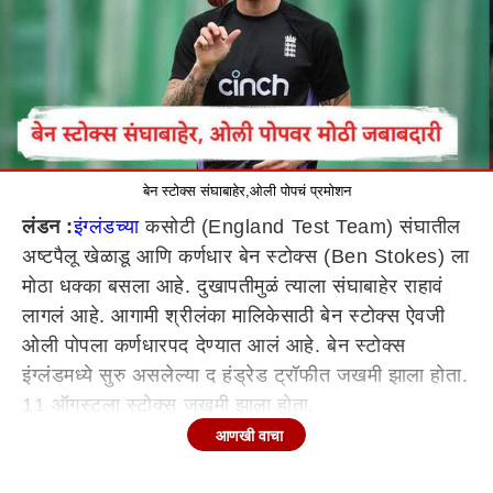
बेन स्टोक्स संघाबाहेर,ओली पोपचं प्रमोशन
लंडन :
इंग्लंडच्या
कसोटी (England Test Team) संघातील
अष्टपैलू खेळाडू आणि कर्णधार बेन स्टोक्स (Ben Stokes) ला
मोठा धक्का बसला आहे. दुखापतीमुळं त्याला संघाबाहेर राहावं
लागलं आहे. आगामी श्रीलंका मालिकेसाठी बेन स्टोक्स ऐवजी
ओली पोपला कर्णधारपद देण्यात आलं आहे. बेन स्टोक्स
इंग्लंडमध्ये सुरु असलेल्या द हंड्रेड ट्रॉफीत जखमी झाला होता.
11 ऑगस्टला स्टोक्स जखमी झाला होता.
आणखी वाचा
बेन स्टोक्स द हंड्रेड ट्रॉफीमध्ये नॉर्दन सुपरचार्जर्स यांच्याकडून
खेळतो. मँचेस्टर ओरिजनल संघाविरुद्ध ओल्ड ट्रॅफोर्ड विरूद्धच्या