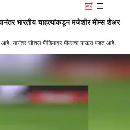
नंतर भारतीय चाहत्यांकडून मजेशीर मीम्स शेअर
ली आहे. यानंतर सोशल मीडियावर मीम्सचा पाऊस पडत आहे.