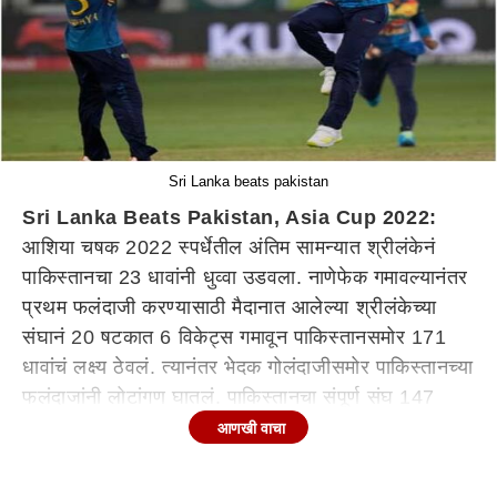
Sri Lanka beats pakistan
Sri Lanka Beats Pakistan, Asia Cup 2022:
आशिया चषक 2022 स्पर्धेतील अंतिम सामन्यात श्रीलंकेनं
पाकिस्तानचा 23 धावांनी धुव्वा उडवला. नाणेफेक गमावल्यानंतर
प्रथम फलंदाजी करण्यासाठी मैदानात आलेल्या श्रीलंकेच्या
संघानं 20 षटकात 6 विकेट्स गमावून पाकिस्तानसमोर 171
धावांचं लक्ष्य ठेवलं. त्यानंतर भेदक गोलंदाजीसमोर पाकिस्तानच्या
फलंदाजांनी लोटांगण घातलं. पाकिस्तानचा संपूर्ण संघ 147
धावांवर ऑलआऊट झाला. या विजयासह श्रीलंकेच्या संघानं
आणखी वाचा
सहाव्यांदा आशिया चषकावर नाव कोरलंय. आशिया चषकाच्या
इतिहासात चौथ्यांदा जेतेपदाच्या लढतीत श्रीलंका आणि