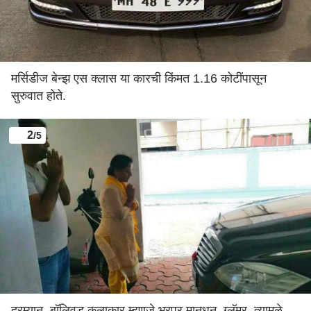
मर्सिडीज बेन्झ एस क्लास या कारची किंमत 1.16 कोटींपासून
सुरुवात होते.
2
/5
दरम्यान, बॉलिवूड कलाकार म्हणजे भरपूर मानधन, ग्लॅमर, त्यामुळे