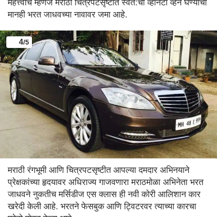
महत्त्वाचं म्हणजे मराठी चित्रपटसृष्टीत स्वत:ची व्हॅनिटी व्हॅन घेण्याचा
मानही भरत जाधवच्या नावावर जमा आहे.
4
/5
मराठी रंगभूमी आणि चित्रपटसृष्टीत आपल्या दमदार अभिनयाने
प्रेक्षकांच्या हृदयावर अधिराज्य गाजवणारा मराठमोळा अभिनेता भरत
जाधवने नुकतीच मर्सिडीज एस क्लास ही नवी कोरी आलिशान कार
खरेदी केली आहे. भरतने फेसबुक आणि ट्विटरवर त्याच्या कारचा