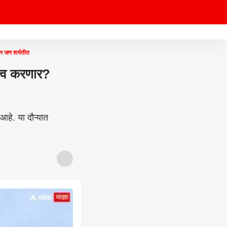
ोन जण शर्यतीत
्त्व करणार?
हे. या दौऱ्यात