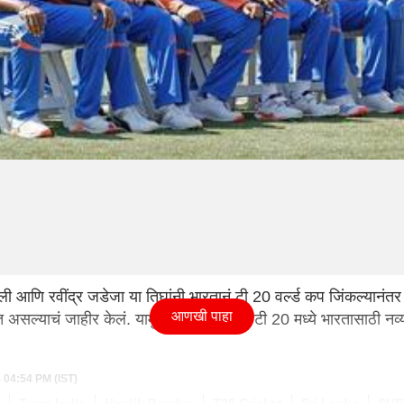
ली आणि रवींद्र जडेजा या तिघांनी भारतानं टी 20 वर्ल्ड कप जिंकल्यानंतर
आणखी पाहा
घेत असल्याचं जाहीर केलं. यामुळं बीसीसीआयला टी 20 मध्ये भारतासाठी नव्
4 04:54 PM (IST)
Team India
Hardik Pandya
T20 Cricket
Sri Lanka
SUR