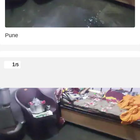
Pune
1
/5