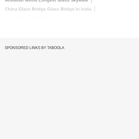
Amravati World Longest Glass Skywalk
China Glass Bridge Glass Bridge In India
Glass Bridge In World
SPONSORED LINKS BY TABOOLA