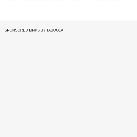
Prime Minister Narendra Modi
India
Bharat Ratana
SPONSORED LINKS BY TABOOLA